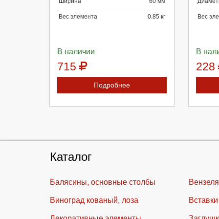
Ширина
60 мм
Диамет
Вес элемента
0.85 кг
Вес эл
В наличии
В нал
715
228
Подробнее
Каталог
Балясины, основные столбы
Вензеля
Виноград кованый, лоза
Вставки
Декоративные элементы
Заглушк