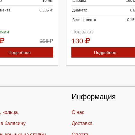
р
10 мм
Ширина
160 
емента
0.585 кг
Диаметр
6 
Вес элемента
0.15 
ичии
Под заказ
130
295
Подробнее
Подробнее
Информация
, кольца
О нас
 в балясину
Доставка
и, крышки на столбы
Оплата