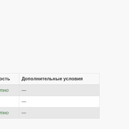
ость
Дополнительные условия
атно
—
—
атно
—