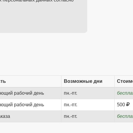
сть
Возможные дни
Стоим
ующий рабочий день
пн.-пт.
беспл
ующий рабочий день
пн.-пт.
500
аказа
пн.-пт.
беспл