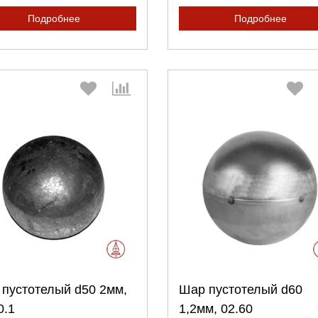
Подробнее
Подробнее
Выберите количество:
Выберите количество
пустотелый d50 2мм,
Шар пустотелый d60
Продолжить
Отмена
Продолжить
Отмена
0.1
1,2мм, 02.60