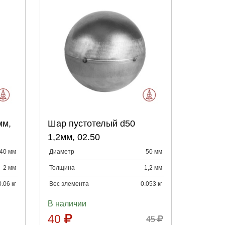
:
Выберите количество:
мм,
Шар пустотелый d50
Продолжить
Отмена
1,2мм, 02.50
40 мм
Диаметр
50 мм
2 мм
Толщина
1,2 мм
0.06 кг
Вес элемента
0.053 кг
В наличии
40
45