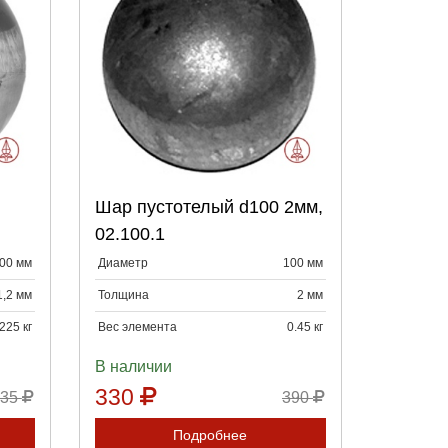
:
Выберите количество:
Шар пустотелый d100 2мм,
Продолжить
Отмена
02.100.1
00 мм
Диаметр
100 мм
1,2 мм
Толщина
2 мм
225 кг
Вес элемента
0.45 кг
В наличии
330
135
390
Подробнее