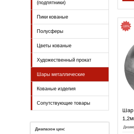
(подпятники)
Пики кованые
-18%
Полусферы
Цветы кованые
Художественный прокат
Шары металлические
Кованые изделия
Cопутствующие товары
Шар 
1,2м
Диаме
Диапазон цен: