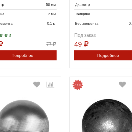
тр
50 мм
Диаметр
на
2 мм
Толщина
лемента
0.1 кг
Вес элемента
0.
личии
Под заказ
49
77
Подробнее
Подробнее
-11%