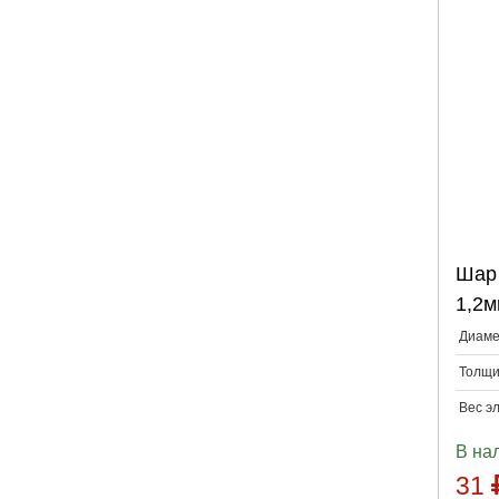
Шар 
1,2м
Диаме
Толщи
Вес э
В на
31