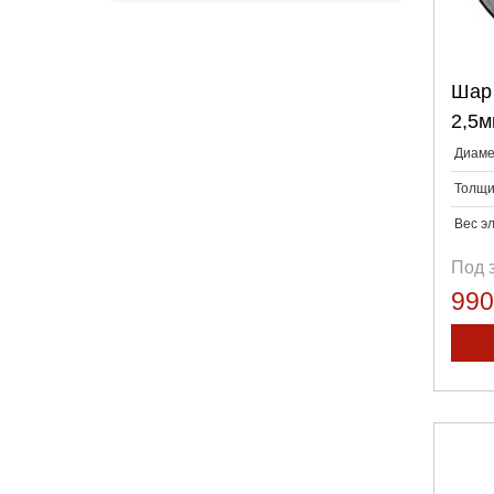
Шар 
2,5м
Диаме
Толщи
Вес э
Под 
99