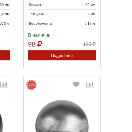
60 мм
Диаметр
60 мм
1,2 мм
Толщина
2 мм
073 кг
Вес элемента
0.17 кг
В наличии
98
125
Подробнее
-27%