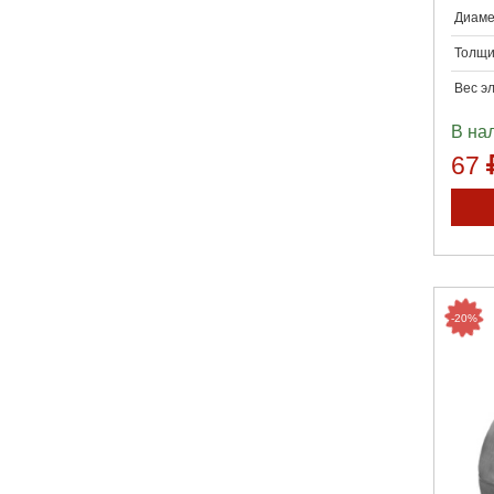
Диаме
Толщи
Вес э
В на
67
-20%