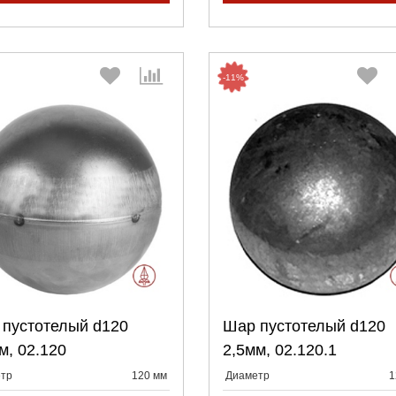
-11%
Выберите количество:
Выберите количество
пустотелый d120
Шар пустотелый d120
Продолжить
Отмена
Продолжить
Отмена
м, 02.120
2,5мм, 02.120.1
тр
120 мм
Диаметр
1