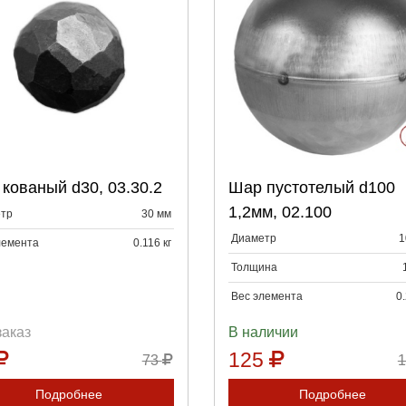
Выберите количество:
Выберите количество
кованый d30, 03.30.2
Шар пустотелый d100
Продолжить
Отмена
Продолжить
Отмена
1,2мм, 02.100
тр
30 мм
Диаметр
1
лемента
0.116 кг
Толщина
Вес элемента
0.
заказ
В наличии
125
73
Подробнее
Подробнее