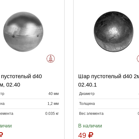
Выберите количество:
Выберите количество
пустотелый d40
Шар пустотелый d40 2
Продолжить
Отмена
Продолжить
Отмена
м, 02.40
02.40.1
тр
40 мм
Диаметр
на
1,2 мм
Толщина
лемента
0.035 кг
Вес элемента
личии
В наличии
49