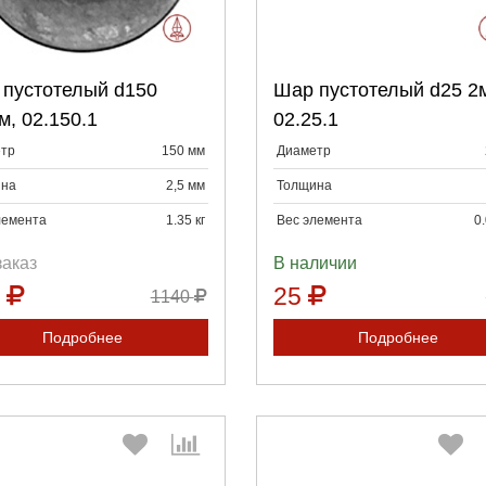
Выберите количество:
Выберите количество
пустотелый d150
Шар пустотелый d25 2
Продолжить
Отмена
Продолжить
Отмена
м, 02.150.1
02.25.1
тр
150 мм
Диаметр
на
2,5 мм
Толщина
лемента
1.35 кг
Вес элемента
0.
заказ
В наличии
0
25
1140
Подробнее
Подробнее