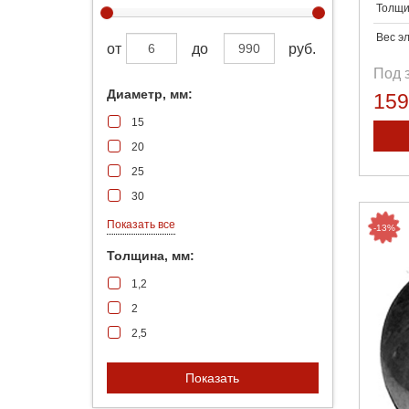
Толщи
Вес э
от
до
руб.
Под 
Диаметр, мм:
15
15
20
25
30
40
Показать все
-13%
50
Толщина, мм:
60
1,2
80
2
90
2,5
100
120
Показать
150