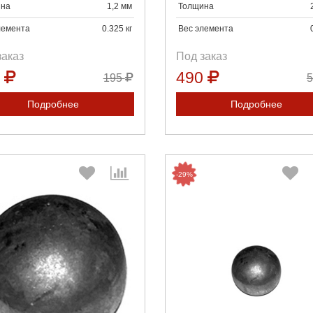
на
1,2 мм
Толщина
лемента
0.325 кг
Вес элемента
заказ
Под заказ
9
490
195
Подробнее
Подробнее
-29%