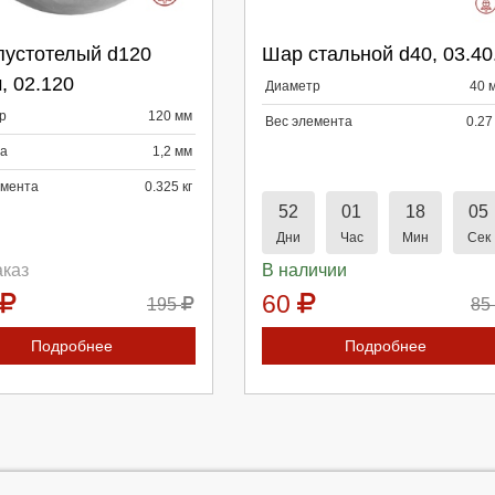
пустотелый d120
Шар стальной d40, 03.40
, 02.120
Диаметр
40 
родолжить
Отмена
Продолжить
Отмена
р
120 мм
Вес элемента
0.27 
а
1,2 мм
емента
0.325 кг
52
01
18
04
Дни
Час
Мин
Сек
аказ
В наличии
60
195
85
Подробнее
Подробнее