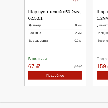
Шар пустотелый d50 2мм,
Шар 
02.50.1
1,2мм
Продолжить
Отмена
П
Диаметр
50 мм
Диамет
Толщина
2 мм
Толщин
Вес элемента
0.1 кг
Вес эл
В наличии
Под з
67
159
77
Подробнее