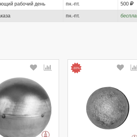
ующий рабочий день
пн.-пт.
500
аказа
пн.-пт.
беспл
-30%
берите количество:
Выберите количество: