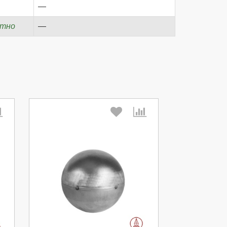
—
атно
—
Выберите количество: