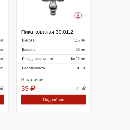
Выберите количество:
Пика кованая 30.01.2
Продолжить
Отмена
мм
Высота
115 мм
мм
Ширина
53 мм
мм
Посадочное место
Кв 12 мм
кг
Вес элемента
0.1 кг
В наличии
39
41
Подробнее