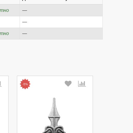
атно
—
—
атно
—
-5%