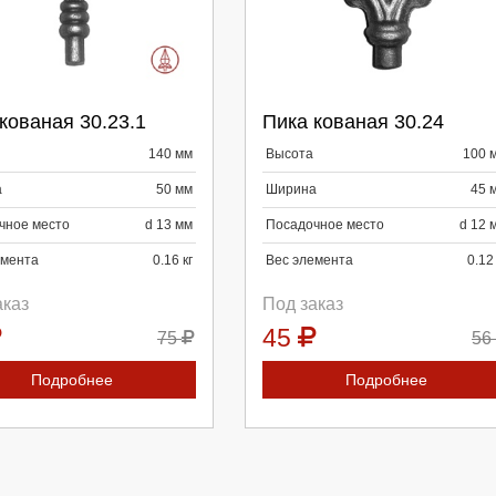
берите количество:
Выберите количество:
кованая 30.23.1
Пика кованая 30.24
родолжить
Отмена
Продолжить
Отмена
140 мм
Высота
100 
а
50 мм
Ширина
45 
чное место
d 13 мм
Посадочное место
d 12 
емента
0.16 кг
Вес элемента
0.12 
аказ
Под заказ
45
75
56
Подробнее
Подробнее