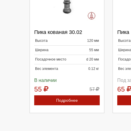
Выберите количество:
Вы
Пика кованая 30.02
Пика 
Продолжить
Отмена
П
Высота
120 мм
Высота
Ширина
55 мм
Ширин
Посадочное место
d 20 мм
Посадо
Вес элемента
0.12 кг
Вес эл
В наличии
Под з
55
65
57
Подробнее