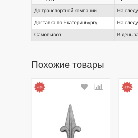
До транспортной компании
На след
Доставка по Екатеринбургу
На след
Самовывоз
В день з
Похожие товары
-4%
-13%