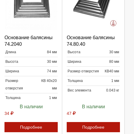
Выберите количество:
Выберите количество:
Основание балясины
Основание балясины
74.2040
74.80.40
Длина
84 мм
Высота
30 мм
Высота
30 мм
Ширина
80 мм
Продолжить
Продолжить
Ширина
74 мм
Размер отверстия
КВ40 мм
Отмена
Отмена
Размер
КВ 40х20
Толщина
1 мм
отверстия
мм
Вес элемента
0.043 кг
Толщина
1 мм
В наличии
В наличии
34
47
Подробнее
Подробнее