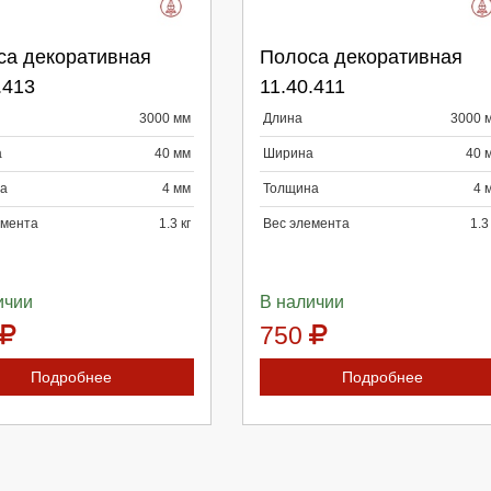
берите количество:
Выберите количество:
са декоративная
Полоса декоративная
.413
11.40.411
3000 мм
Длина
3000 
родолжить
Отмена
Продолжить
Отмена
а
40 мм
Ширина
40 
а
4 мм
Толщина
4 
емента
1.3 кг
Вес элемента
1.3
ичии
В наличии
750
Подробнее
Подробнее