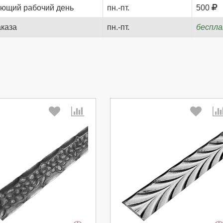
ующий рабочий день
пн.-пт.
500
аказа
пн.-пт.
беспл