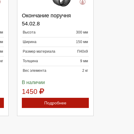
Выберите количество:
Окончание поручня
54.02.8
мм
Высота
300 мм
Продолжить
Отмена
мм
Ширина
150 мм
мм
Размер материала
П40x9
 кг
Толщина
9 мм
Вес элемента
2 кг
В наличии
1450
Подробнее