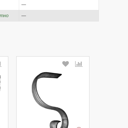
—
атно
—