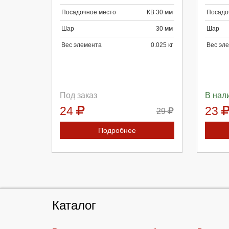
Продолжить
Отмена
П
Посадочное место
КВ 30 мм
Посадо
Шар
30 мм
Шар
Вес элемента
0.025 кг
Вес эл
Под заказ
В нал
24
23
29
Подробнее
Каталог