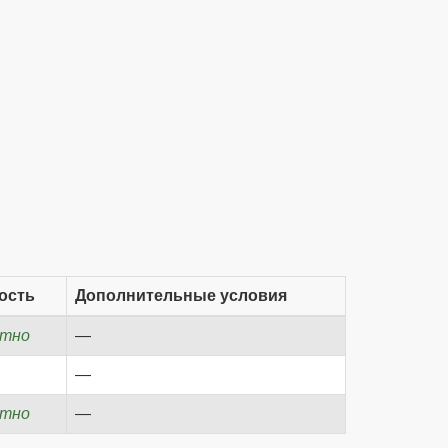
ость
Дополнительные условия
атно
—
—
атно
—