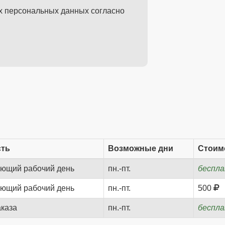
их персональных данных согласно
сть
Возможные дни
Стоим
ующий рабочий день
пн.-пт.
беспл
ующий рабочий день
пн.-пт.
500
аказа
пн.-пт.
беспл