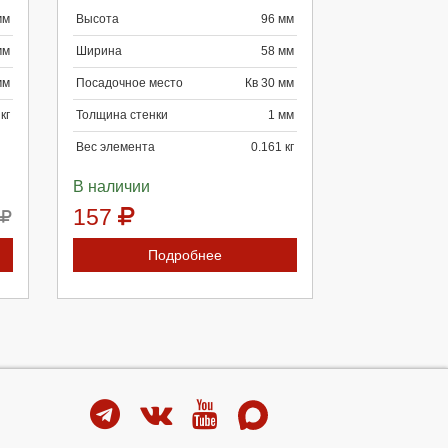
мм
Высота
96 мм
Продолжить
Отмена
мм
Ширина
58 мм
мм
Посадочное место
Кв 30 мм
кг
Толщина стенки
1 мм
Вес элемента
0.161 кг
В наличии
157
Подробнее