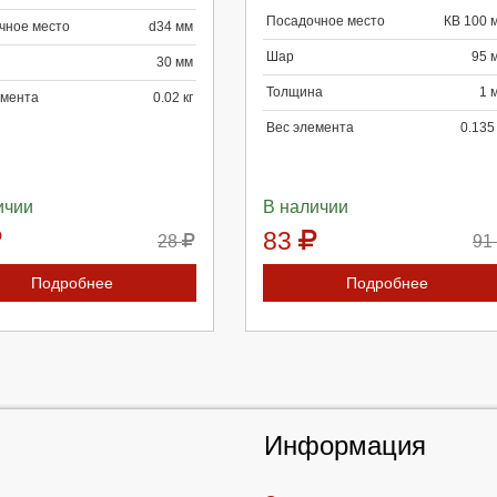
Посадочное место
КВ 100 
родолжить
Отмена
Продолжить
Отмена
чное место
d34 мм
Шар
95 
30 мм
Толщина
1 
емента
0.02 кг
Вес элемента
0.135 
ичии
В наличии
83
28
91
Подробнее
Подробнее
Информация