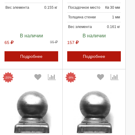
Вес элемента
0.155 кг
Посадочное место
Кв 30 мм
Отмена
Отмена
Толщина стенки
1 мм
Вес элемента
0.161 кг
В наличии
В наличии
65
95
157
Подробнее
Подробнее
-20%
-9%
Выберите количество:
Выберите количество: