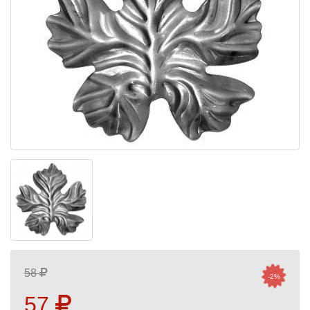
58
-2%
57