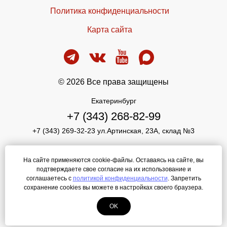
Политика конфиденциальности
Карта сайта
© 2026 Все права защищены
Екатеринбург
+7 (343) 268-82-99
+7 (343) 269-32-23 ул.Артинская, 23А, склад №3
info@pika-optom.ru
На сайте применяются cookie-файлы. Оставаясь на сайте, вы
Режим работы: ПН-ПТ 9.00-17.00
подтверждаете свое согласие на их использование и
ОБЕД 12.00-13.00
соглашаетесь с
политикой конфиденциальности
. Запретить
сохранение cookies вы можете в настройках своего браузера.
СБ.ВС. Выходной
OK
Создание сайта
—
ЛегионА