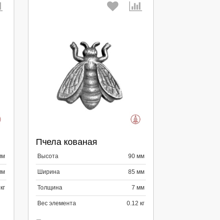
Выберите количество:
Пчела кованая
Продолжить
Отмена
мм
Высота
90 мм
мм
Ширина
85 мм
кг
Толщина
7 мм
Вес элемента
0.12 кг