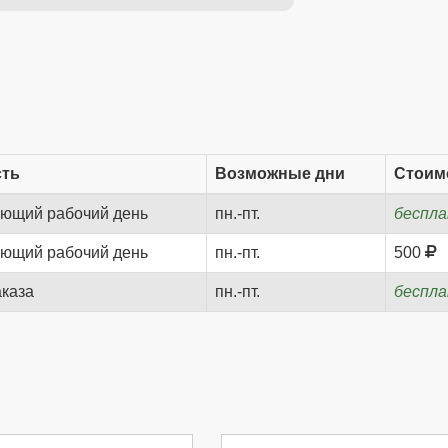
сть
Возможные дни
Стоим
ующий рабочий день
пн.-пт.
беспл
ующий рабочий день
пн.-пт.
500
аказа
пн.-пт.
беспл