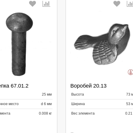
берите количество:
Выберите количество:
пка 67.01.2
Воробей 20.13
родолжить
Отмена
Продолжить
Отмена
25 мм
Высота
73 
чное место
d 6 мм
Ширина
53 
емента
0.008 кг
Вес элемента
0.21 