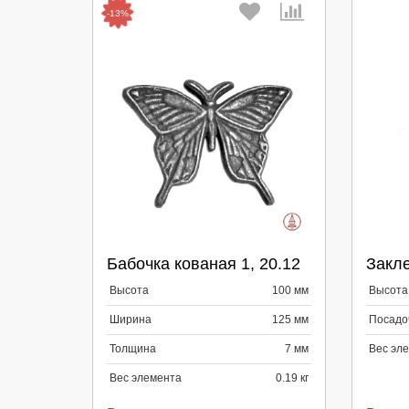
-13%
Выберите количество:
Вы
Бабочка кованая 1, 20.12
Закле
Продолжить
Отмена
П
Высота
100 мм
Высота
Ширина
125 мм
Посадо
Толщина
7 мм
Вес эл
Вес элемента
0.19 кг