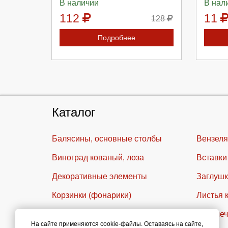
В наличии
В нал
112
11
128
Подробнее
Каталог
Балясины, основные столбы
Вензеля
Виноград кованый, лоза
Вставки
Декоративные элементы
Заглушк
Корзинки (фонарики)
Листья 
Накладки и панели декоративные
Наконеч
На сайте применяются cookie-файлы. Оставаясь на сайте,