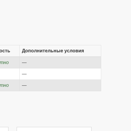
ость
Дополнительные условия
атно
—
—
атно
—