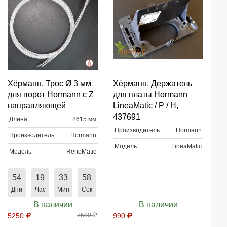
Выберите количество:
Выберите количество:
Хёрманн. Трос Ø 3 мм
Хёрманн. Держатель
для ворот Hormann с Z
для платы Hormann
направляющей
LineaMatic / P / H,
437691
Длина
2615 мм
Продолжить
Продолжить
Производитель
Hormann
Производитель
Hormann
Модель
LineaMatic
Отмена
Отмена
Модель
RenoMatic
54
19
33
58
Дни
Час
Мин
Сек
В наличии
В наличии
5250
7500
990