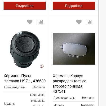
Подробнее
Подробнее
Выберите количество:
Выберите количество:
Хёрманн. Пульт
Хёрманн. Корпус
Hormann HSZ 1, 436680
распределителя со
второго привода,
Производитель
Hormann
Продолжить
Продолжить
437541
LineaMatic,
Производитель
Hormann
Отмена
RotaMatic,
Отмена
Модель
Модель
RotaMatic